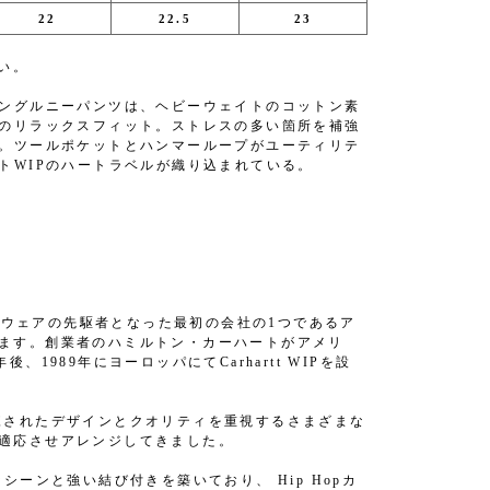
22
22.5
23
い。
ングルニーパンツは、ヘビーウェイトのコットン素
のリラックスフィット。ストレスの多い箇所を補強
。ツールポケットとハンマーループがユーティリテ
トWIPのハートラベルが織り込まれている。
WIP）は、ワークウェアの先駆者となった最初の会社の1つであるア
ています。創業者のハミルトン・カーハートがアメリ
後、1989年にヨーロッパにてCarhartt WIPを設
がら、洗練されたデザインとクオリティを重視するさまざまな
深く適応させアレンジしてきました。
なシーンと強い結び付きを築いており、 Hip Hopカ