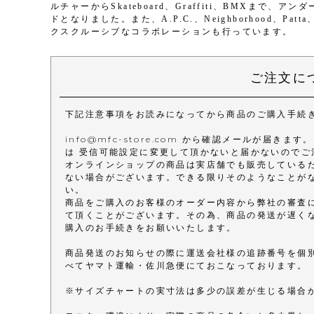
ルチャーからSkateboard、Graffiti、BMXまで
ドとなりました。また、A.P.C.、Neighborhood、Patt
クスクルーシブなコラボレーションも行っています。
ご注文に
下記注意事項をお読みになってから商品のご購入手続
info@mfc-store.com から確認メールが届
は 受信可能設定に変更して頂かないと届かないのでご
オンラインショップの商品は実店舗でも販売している
ない場合がございます。できる限りそのようなことが
い。
商品をご購入のお客様のオーダー内容から弊社の審査
て頂くことがございます。その為、商品の発送が遅く
購入のお手続きをお願いいたします。
商品発送のお知らせの際に運送会社様の追跡番号を個
べてヤマト運輸・佐川急便にておこなっております。
※サイズチャートの実寸法は多少の誤差が生じる場合