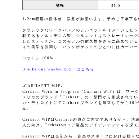
裾幅
21.5
1-2cm程度の個体差・誤差が御座います。予めご了承下さ
クラシックなワークパンツのシルエットをイメージしたシ
材であるノルコデニム製。シルエットはストレートレッグ
したステッチが、このモデルの耐久性をさらに高めている
ィの美学を強調し、バックポケットのひとつにはカーハー
コットン 100%
Blackstone washedカラーはこちら
-CARHARTT WIP-
Carhartt Work in Progress（Carhartt 
メリカのブランド「Carhartt」の一部門から形成され
カ・デトロイトにてCarharttブランドを確立してから100年
立。
Carhartt WIPはCarharttの原点に忠実でありな
人に向け、Carharttのコア製品のアイデンティティを
Carhartt WIPは当初から、音楽やスポーツにおける様々