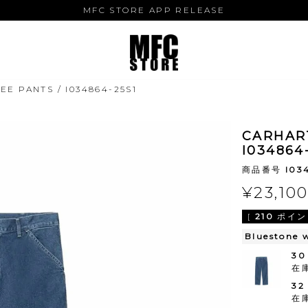
MFC STORE APP RELEASE
E PANTS / I034864-25S1
CARHART
I034864
商品番号
I03
¥
23,10
[
210
ポイン
Bluestone 
30
在
32
在