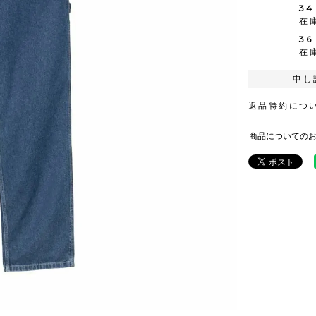
34
在
36
在
申し
返品特約につ
商品についての