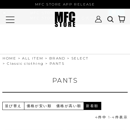
MFC STORE/EXAMPLE 公式アプ
MFC STORE APP RELEASE
リ
開く
MFC STORE
MFC STORE/EXAMPLE 公式アプリ -
Google Play
HOME
ALL ITEM
BRAND
SELECT
Classic clothing
PANTS
PANTS
並び替え
価格が安い順
価格が高い順
新着順
4
件中
1
-
4
件表示