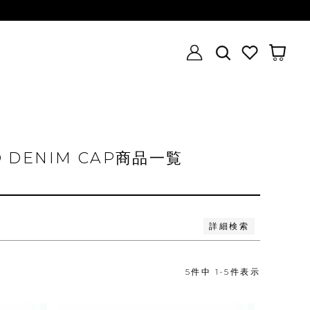
い順
価格が高い順
優先度順
レビュー順
GO DENIM CAP商品一覧
詳細検索
5
件中
1
-
5
件表示