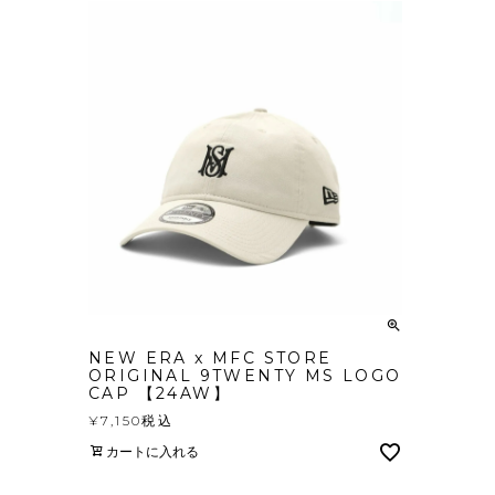
NEW ERA x MFC STORE
ORIGINAL 9TWENTY MS LOGO
CAP 【24AW】
¥
7,150
税込
カートに入れる