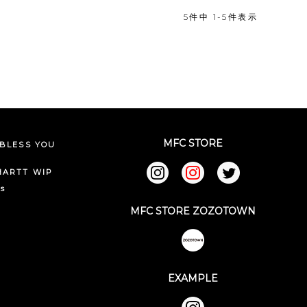
5
件中
1
-
5
件表示
MFC STORE
BLESS YOU
HARTT WIP
ks
MFC STORE ZOZOTOWN
EXAMPLE