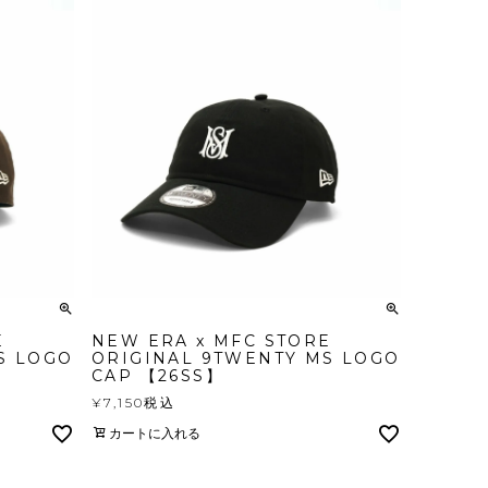
E
NEW ERA x MFC STORE
S LOGO
ORIGINAL 9TWENTY MS LOGO
CAP 【26SS】
¥
7,150
税込
カートに入れる