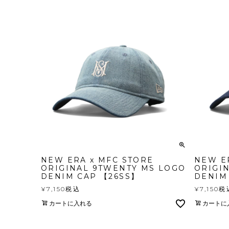
NEW ERA x MFC STORE
NEW E
ORIGINAL 9TWENTY MS LOGO
ORIGI
DENIM CAP 【26SS】
DENIM
¥
7,150
税込
¥
7,150
税
カートに入れる
カートに