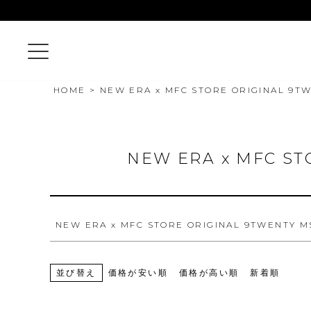
〜
商品タグ
セール
限定
再入荷
翌日発送
サイズ
指定なし
S
M
22.5cm
23.0cm
HOME
NEW ERA x MFC STORE ORIGINAL 9
カラー
レッド
ブルー
イエロー
NEW ERA x MFC S
NEW ERA x MFC STORE ORIGINAL 9TWENTY M
並び替え
価格が安い順
価格が高い順
新着順