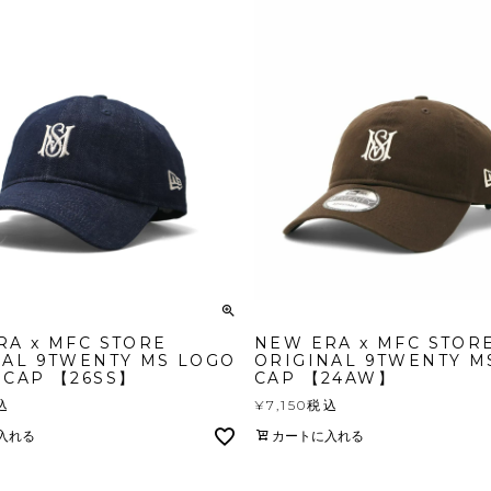
RA x MFC STORE
NEW ERA x MFC STOR
NAL 9TWENTY MS LOGO
ORIGINAL 9TWENTY M
 CAP 【26SS】
CAP 【24AW】
込
¥
7,150
税込
入れる
カートに入れる