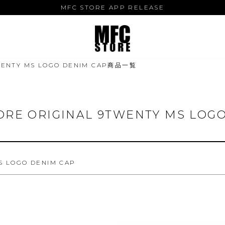
MFC STORE APP RELEASE
バンドル販売
予約商品
TWENTY MS LOGO DENIM CAP商品一覧
予約商品のみを表示
並び順
新着順
登録順
価格が安
キーワードヒット順
TORE ORIGINAL 9TWENTY MS LO
検索
S LOGO DENIM CAP