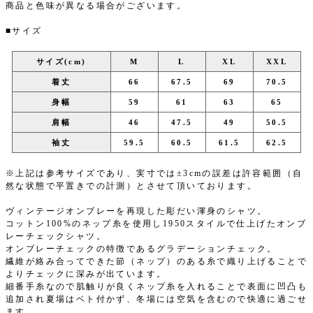
商品と色味が異なる場合がございます。
■サイズ
サイズ(cm)
M
L
XL
XXL
着丈
66
67.5
69
70.5
身幅
59
61
63
65
肩幅
46
47.5
49
50.5
袖丈
59.5
60.5
61.5
62.5
※上記は参考サイズであり、実寸では±3cmの誤差は許容範囲（自
然な状態で平置きでの計測）とさせて頂いております。
ヴィンテージオンブレーを再現した彫だい渾身のシャツ。
コットン100%のネップ糸を使用し1950スタイルで仕上げたオンブ
レーチェックシャツ。
オンブレーチェックの特徴であるグラデーションチェック。
繊維が絡み合ってできた節（ネップ）のある糸で織り上げることで
よりチェックに深みが出ています。
細番手糸なので肌触りが良くネップ糸を入れることで表面に凹凸も
追加され夏場はベト付かず、冬場には空気を含むので快適に過ごせ
ます。