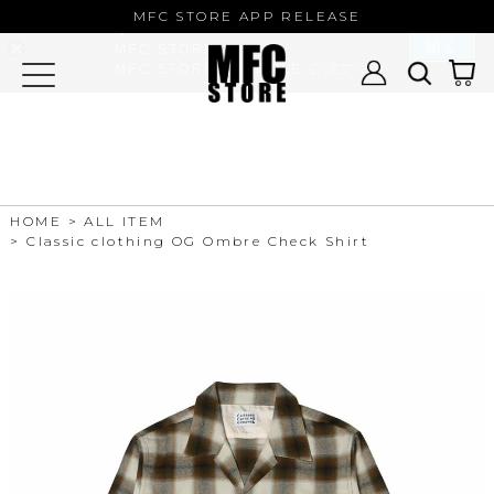
MFC STORE/EXAMPLE 公式アプ
MFC STORE APP RELEASE
リ
開く
MFC STORE
MFC STORE/EXAMPLE 公式アプリ -
Google Play
HOME
ALL ITEM
Classic clothing OG Ombre Check Shirt