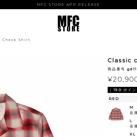
MFC STORE APP RELEASE
 Check Shirt
Classic 
商品番号
gd1
¥
20,90
[
190
ポイン
RED
M
在
L
在
XL