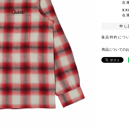
在
XX
在
申し
返品特約につ
商品についての