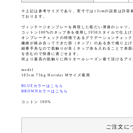
※上記は参考サイズであり、実寸では±3cmの誤差は許
ております。
ヴィンテージオンブレーを再現した彫だい渾身のシャツ。
コットン100%のネップ糸を使用し1950スタイルで仕上
オンブレーチェックの特徴であるグラデーションチェック
繊維が絡み合ってできた節（ネップ）のある糸で織り上げ
細番手糸なので肌触りが良くネップ糸を入れることで表面
を含むので快適に過ごせます。
何より最高の肌触りに拘りオールシーズン着て頂けるアイ
model
165cm 75kg Horidai Mサイズ着用
BLUEカラーはこちら
BROWNカラーはこちら
コットン 100%
ご注文に