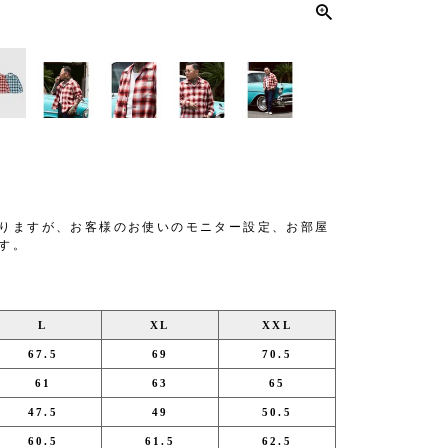
りますが、お客様のお使いのモニター設定、お部屋
す。
L
XL
XXL
67.5
69
70.5
61
63
65
47.5
49
50.5
60.5
61.5
62.5