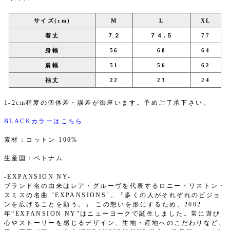
サイズ(cm)
M
L
XL
着丈
７２
７４.５
77
身幅
56
60
64
肩幅
51
56
62
袖丈
22
23
24
1-2cm程度の個体差・誤差が御座います。予めご了承下さい。
BLACKカラーはこちら
素材：コットン 100%
生産国：ベトナム
-EXPANSION NY-
ブランド名の由来はレア・グルーヴを代表するロニー・リストン・
スミスの名曲 "EXPANSIONS"。「多くの人がそれぞれのビジョ
ンを広げることを願う。」 この想いを形にするため、2002
年“EXPANSION NY”はニューヨークで誕生しました。常に遊び
心やストーリーを感じるデザイン、生地・産地へのこだわりなど、