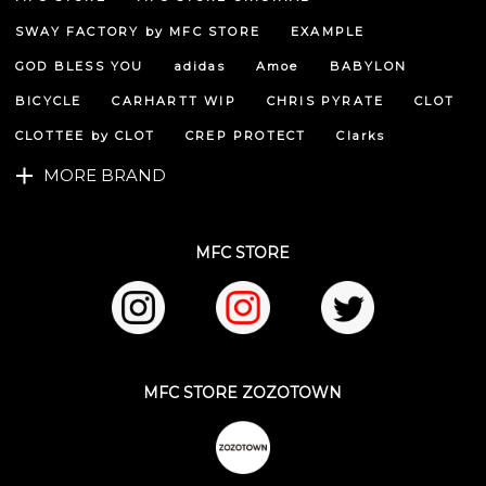
ペー
ジト
SWAY FACTORY by MFC STORE
EXAMPLE
ップ
へ
GOD BLESS YOU
adidas
Amoe
BABYLON
BICYCLE
CARHARTT WIP
CHRIS PYRATE
CLOT
CLOTTEE by CLOT
CREP PROTECT
Clarks
MORE BRAND
MFC STORE
MFC STORE ZOZOTOWN