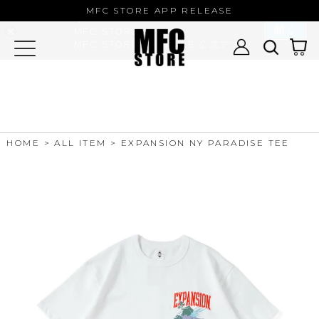
MFC STORE/EXAMPLE 公式アプ
MFC STORE APP RELEASE
リ
開く
MFC STORE
MFC STORE/EXAMPLE 公式アプリ -
Google Play
HOME
ALL ITEM
EXPANSION NY PARADISE TEE