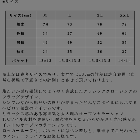
■サイズ
サイズ(cm)
M
L
XL
XXL
着丈
７0
73
76
79
身幅
54
57
60
63
肩幅
46
49
52
55
袖丈
24
25
26
27
ポケット
13×13
13.5×13.5
13.5×13.5
14×14
※上記は参考サイズであり、実寸では±3cmの誤差は許容範囲（自
然な状態で平置きでの計測）とさせて頂いております。
彫だいが試行錯誤してようやく完成したクラシッククロージングの
フラッグデザイン。
シンプルながら彫だいの拘りが詰まったどんなスタイルにもハマる
へビロテ確定のアイテムです。
リラックス感のある雰囲気と大人顔のオープンカラーシャツ。
T/Cツイル素材を裏使いし耐久性をそなえかろやかさと光沢感がポ
イントのオープンカラーシャツです。
ロッカーループ付、ポケットにはペン差しと、細部までこだわった
ヴィンテージライクな縫製仕様です。