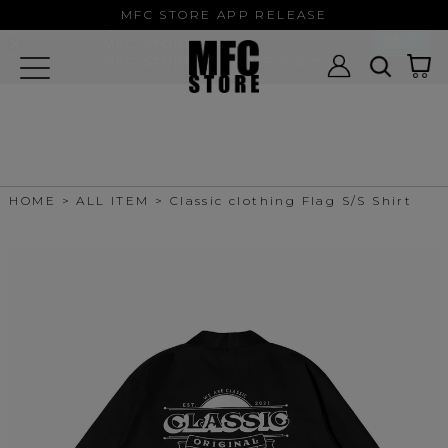
MFC STORE/EXAMPLE 公式アプ
MFC STORE APP RELEASE
リ
開く
MFC STORE
MFC STORE/EXAMPLE 公式アプリ -
Google Play
HOME
ALL ITEM
Classic clothing Flag S/S Shirt