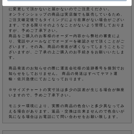
メールフィルターの設定をされている場合は 受信可能設定
に変更して頂かないと届かないのでご注意ください。
オンラインショップの商品は実店舗でも販売しているため、
ご注文確定後でもタイミングにより在庫がない場合がござい
ます。できる限りそのようなことがないよう管理しておりま
すが、予めご了承下さい。
商品をご購入のお客様のオーダー内容から弊社の審査によ
り、電話やメールなどでオーダーを確認させて頂くことがご
ざいます。その為、商品の発送が遅くなってしまうこともご
ざいますが、ご了承の上ご購入のお手続きをお願いいたしま
す。
商品発送のお知らせの際に運送会社様の追跡番号を個別でお
知らせをしておりません。 商品の発送はすべてヤマト運
輸・佐川急便にておこなっております。
※サイズチャートの実寸法は多少の誤差が生じる場合が御座
いますので、予めご了承下さい。
モニター環境により、実際の商品の色合いと多少異なってみ
える場合があります。返品・交換は出来ませんので色合いが
気になる場合はお電話にて問い合わせをお願い致します。