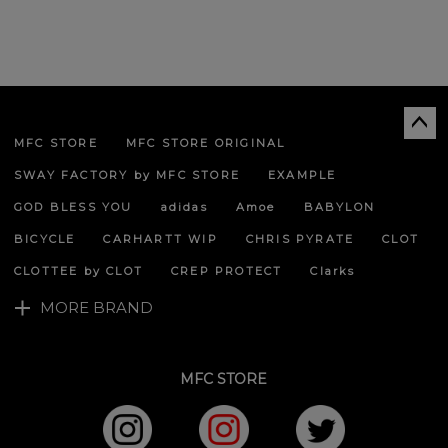
MFC STORE
MFC STORE ORIGINAL
ペー
ジト
SWAY FACTORY by MFC STORE
EXAMPLE
ップ
へ
GOD BLESS YOU
adidas
Amoe
BABYLON
BICYCLE
CARHARTT WIP
CHRIS PYRATE
CLOT
CLOTTEE by CLOT
CREP PROTECT
Clarks
MORE BRAND
MFC STORE