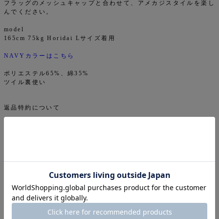
フラッグのメッシュキャップと合わせて、アメカジスタイルを楽し
んでください。
model
165cm 75kg Horidai Lサイズ着用
NAVYカラーはこちら
ポリエステル65%、綿35%
ツイル裏使い
返品特約について
商品についてのお問い合わせ
ご注文について
下記注意事項をお読みになってから商品のご購入手続きをお
願い致します。
info@mfc-store.com から確認メールが届きます。 迷惑